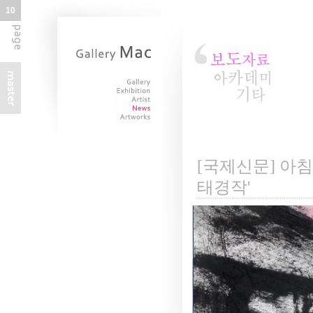
10
[국제신문] 아침
태경작'